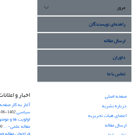
مرور
راهنمای نویسندگان
ارسال مقاله
داوران
تماس با ما
اخبار و اعلانات
صفحه اصلی
آغاز به کار صفحه
درباره نشریه
سیاسی
1402-06-22
اعضای هیات تحریریه
اولویت ها و موض
ارسال مقاله
مقاله علمی- ...
-03
فراخوان مقاله ف
تماس با ما