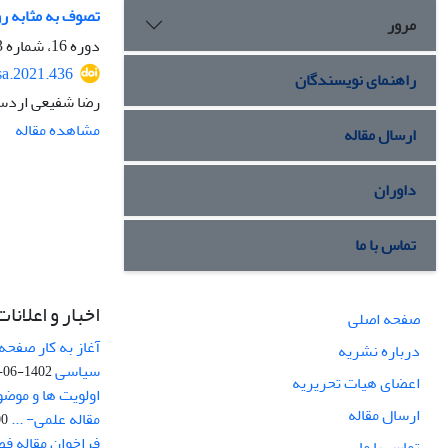
تصوف به مثابه رو
مرور
دوره 16، شماره 3، تابستان 1400، صفحه
sa.2021.436
راهنمای نویسندگان
رضا شفیعی اردست
مشاهده مقاله
ارسال مقاله
داوران
تماس با ما
اخبار و اعلانات
صفحه اصلی
آغاز به کار صفحه
درباره نشریه
سیاسی
1402-06-22
اعضای هیات تحریریه
اولویت ها و موض
ارسال مقاله
مقاله علمی- ...
-03
فراخوان مقاله ف
تماس با ما