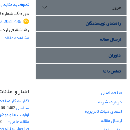
تصوف به مثابه رو
مرور
دوره 16، شماره 3، تابستان 1400، صفحه
sa.2021.436
راهنمای نویسندگان
رضا شفیعی اردست
مشاهده مقاله
ارسال مقاله
داوران
تماس با ما
اخبار و اعلانات
صفحه اصلی
آغاز به کار صفحه
درباره نشریه
سیاسی
1402-06-22
اعضای هیات تحریریه
اولویت ها و موض
ارسال مقاله
مقاله علمی- ...
-03
فراخوان مقاله ف
تماس با ما