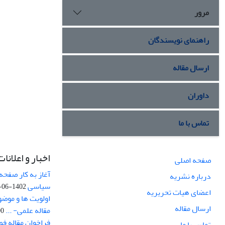
مرور
راهنمای نویسندگان
ارسال مقاله
داوران
تماس با ما
اخبار و اعلانات
صفحه اصلی
آغاز به کار صفحه
درباره نشریه
سیاسی
1402-06-22
اعضای هیات تحریریه
اولویت ها و موض
ارسال مقاله
مقاله علمی- ...
-03
فراخوان مقاله ف
تماس با ما