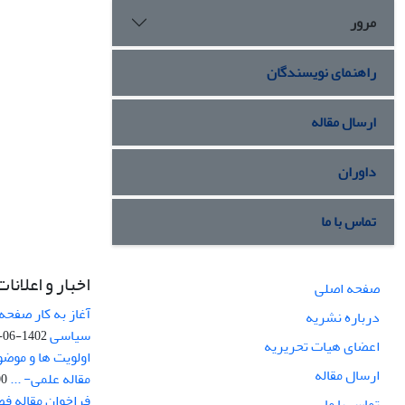
مرور
راهنمای نویسندگان
ارسال مقاله
داوران
تماس با ما
اخبار و اعلانات
صفحه اصلی
آغاز به کار صفحه
درباره نشریه
سیاسی
1402-06-22
اعضای هیات تحریریه
اولویت ها و موض
ارسال مقاله
مقاله علمی- ...
-03
فراخوان مقاله ف
تماس با ما