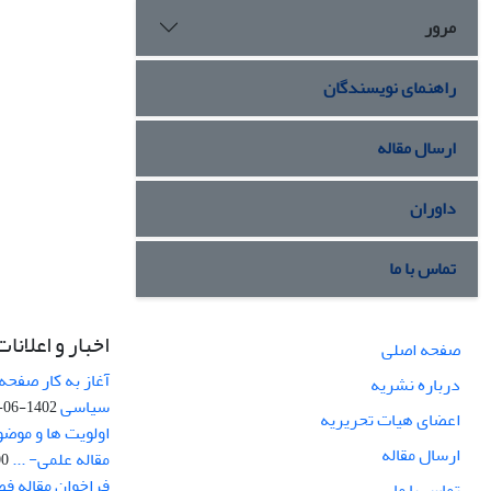
مرور
راهنمای نویسندگان
ارسال مقاله
داوران
تماس با ما
اخبار و اعلانات
صفحه اصلی
آغاز به کار صفحه
درباره نشریه
سیاسی
1402-06-22
اعضای هیات تحریریه
اولویت ها و موض
ارسال مقاله
مقاله علمی- ...
-03
فراخوان مقاله ف
تماس با ما