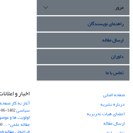
مرور
راهنمای نویسندگان
ارسال مقاله
داوران
تماس با ما
اخبار و اعلانات
صفحه اصلی
آغاز به کار صفحه
درباره نشریه
سیاسی
1402-06-22
اعضای هیات تحریریه
اولویت ها و موض
ارسال مقاله
مقاله علمی- ...
-03
فراخوان مقاله ف
تماس با ما