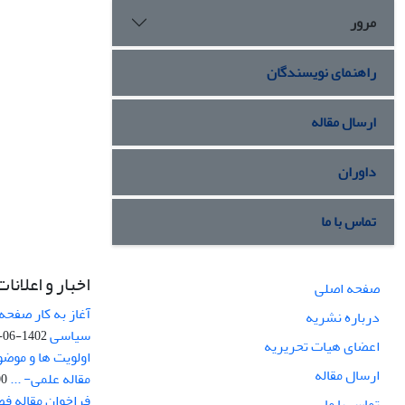
مرور
راهنمای نویسندگان
ارسال مقاله
داوران
تماس با ما
اخبار و اعلانات
صفحه اصلی
آغاز به کار صفحه
درباره نشریه
سیاسی
1402-06-22
اعضای هیات تحریریه
اولویت ها و موض
ارسال مقاله
مقاله علمی- ...
-03
فراخوان مقاله ف
تماس با ما