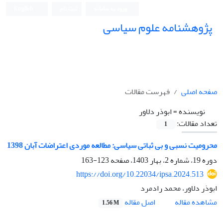
ورود به سامانه
ثبت نام
English
پژوهشنامه علوم سیاسی
صفحه اصلی
فهرست مقالات
نویسنده =
ابوذر دلاور
تعداد مقالات:
1
محرومیت نسبی و بی ثباتی سیاسی: مطالعه موردی اعتراضات آبان 1398
دوره 19، شماره 2، بهار 1403، صفحه
123-163
https://doi.org/10.22034/ipsa.2024.513
ابوذر دلاور، محمد رادمرد
اصل مقاله
مشاهده مقاله
1.56 M