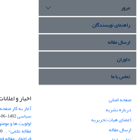
مرور
راهنمای نویسندگان
ارسال مقاله
داوران
تماس با ما
اخبار و اعلانات
صفحه اصلی
آغاز به کار صفحه
درباره نشریه
سیاسی
1402-06-22
اعضای هیات تحریریه
اولویت ها و موض
ارسال مقاله
مقاله علمی- ...
-03
فراخوان مقاله ف
تماس با ما