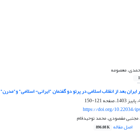
مدی، معصومه
1
یران بعد از انقلاب اسلامی در پرتو دو گفتمان "ایرانی- اسلامی" و"مدرن"
121-150
https://doi.org/10.22034/ip
مجتبی مقصودی، محمد توحیدفام
اصل مقاله
896.08 K