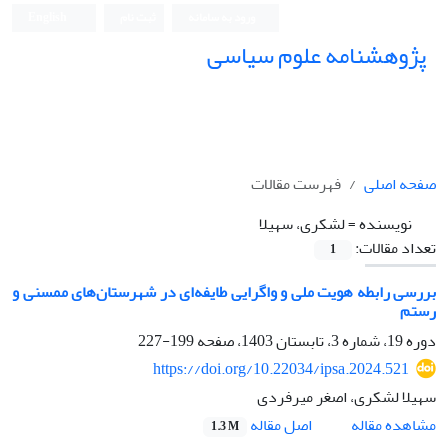
ورود به سامانه
ثبت نام
English
پژوهشنامه علوم سیاسی
صفحه اصلی
فهرست مقالات
نویسنده =
لشکری، سهیلا
تعداد مقالات:
1
بررسی رابطه هویت ملی و واگرایی طایفه‌ای در شهرستان‌های ممسنی و
رستم
دوره 19، شماره 3، تابستان 1403، صفحه
199-227
https://doi.org/10.22034/ipsa.2024.521
سهیلا لشکری، اصغر میرفردی
اصل مقاله
مشاهده مقاله
1.3 M