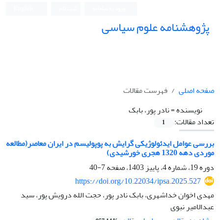
ورود به سامانه
ثبت نام
English
پژوهشنامه علوم سیاسی
صفحه اصلی
فهرست مقالات
نویسنده =
نادر پور، بابک
تعداد مقالات:
1
بررسی عوامل ایدئولوژیکی گرایش به پوپولیسم در ایران معاصر(مطالعه
موردی دهه 1320 هجری خورشیدی)
دوره 19، شماره 4، پاییز 1403، صفحه
7-40
https://doi.org/10.22034/ipsa.2025.527
مهدی اخوان خداشهری، بابک نادر پور، حجت الله درویش پور، سید
عبدالامیر نبوی