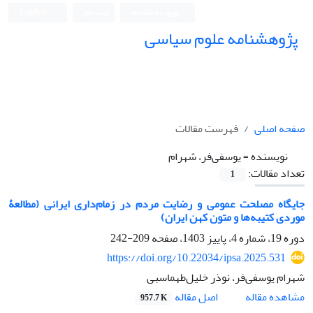
ورود به سامانه
ثبت نام
English
پژوهشنامه علوم سیاسی
صفحه اصلی
فهرست مقالات
نویسنده =
یوسفی‌فر، شهرام
تعداد مقالات:
1
جایگاه مصلحت عمومی و رضایت مردم در زمام‌داری ایرانی (مطالعۀ
موردی کتیبه‌ها و متون کهن ایران)
دوره 19، شماره 4، پاییز 1403، صفحه
209-242
https://doi.org/10.22034/ipsa.2025.531
شهرام یوسفی‌فر، نوذر خلیل‌طهماسبی
اصل مقاله
مشاهده مقاله
957.7 K