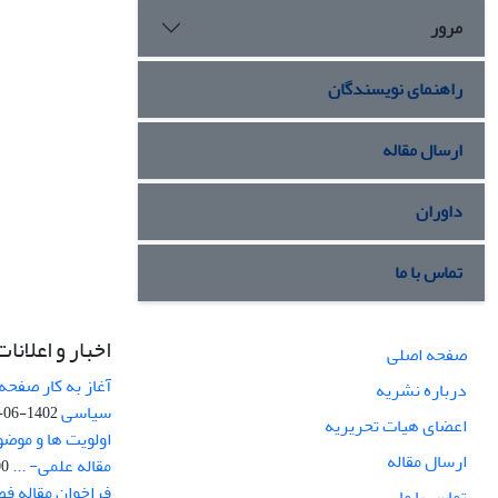
مرور
راهنمای نویسندگان
ارسال مقاله
داوران
تماس با ما
اخبار و اعلانات
صفحه اصلی
آغاز به کار صفحه
درباره نشریه
سیاسی
1402-06-22
اعضای هیات تحریریه
اولویت ها و موض
ارسال مقاله
مقاله علمی- ...
-03
فراخوان مقاله ف
تماس با ما