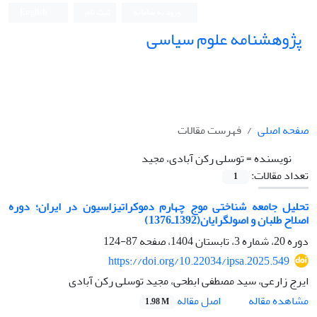
ورود به سامانه
ثبت نام
English
پژوهشنامه علوم سیاسی
صفحه اصلی
فهرست مقالات
نویسنده =
توسلی رکن آبادی، مجید
تعداد مقالات:
1
تحلیل جامعه شناختی موج چهارم دموکراتیزاسیون در ایران؛ دوره
اصلاح طلبان و اصولگرایان(1392ـ1376) ‏
دوره 20، شماره 3، تابستان 1404، صفحه
87-124
https://doi.org/10.22034/ipsa.2025.549
ایرج زارعی، سید مصطفی ابطحی، مجید توسلی رکن آبادی
اصل مقاله
مشاهده مقاله
1.98 M