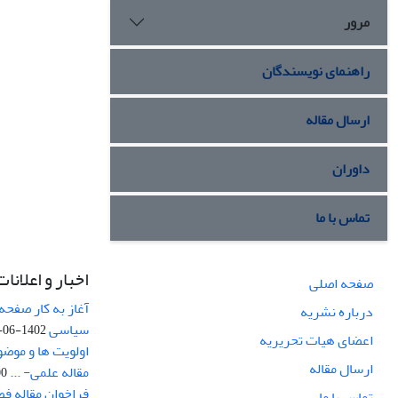
مرور
راهنمای نویسندگان
ارسال مقاله
داوران
تماس با ما
اخبار و اعلانات
صفحه اصلی
آغاز به کار صفحه
درباره نشریه
سیاسی
1402-06-22
اعضای هیات تحریریه
اولویت ها و موض
ارسال مقاله
مقاله علمی- ...
-03
فراخوان مقاله ف
تماس با ما