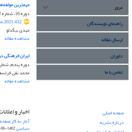
مهمترین مولفه‌ه
مرور
دوره 16، شماره 2، بهار 1400، صفحه
sa.2021.432
راهنمای نویسندگان
مهدی بیگدلو
مشاهده مقاله
ارسال مقاله
ایران فرهنگی در
داوران
دوره پنجم، شماره 4، پاییز 9
تماس با ما
محمد تقی قزلسفل
مشاهده مقاله
اخبار و اعلانات
صفحه اصلی
آغاز به کار صفحه
درباره نشریه
سیاسی
1402-06-22
اعضای هیات تحریریه