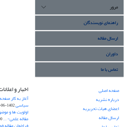
مرور
راهنمای نویسندگان
ارسال مقاله
داوران
تماس با ما
اخبار و اعلانات
صفحه اصلی
آغاز به کار صفحه
درباره نشریه
سیاسی
1402-06-22
اعضای هیات تحریریه
اولویت ها و موض
ارسال مقاله
مقاله علمی- ...
-03
فراخوان مقاله ف
تماس با ما