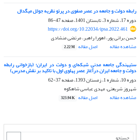
رابطه دولت و جامعه در عصر صفوی در پرتو نظریه جوئل میگدال
دوره 17، شماره 3، تابستان 1401، صفحه
47-86
https://doi.org/10.22034/ipsa.2022.461
حسن براتی پور، اهورا راهبر، مرتضی منشادی
اصل مقاله
مشاهده مقاله
2.22 M
ستیهندگی جامعه‌ مدنی شبکه‌ای و دولت در ایران؛ (بازخوانی رابطه
دولت و جامعه ایران درآغاز عصر پهلوی اول با تاکید بر نقش مدرس)
دوره 10، شماره 1، زمستان 1393، صفحه
37-62
شهروز شریعتی، مهدی عباسی شاهکوه
اصل مقاله
مشاهده مقاله
323.94 K