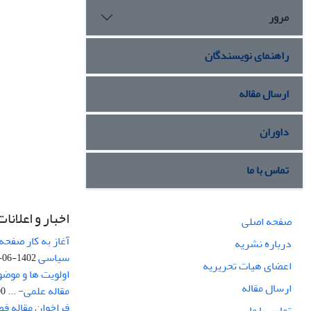
مرور
راهنمای نویسندگان
ارسال مقاله
داوران
تماس با ما
اخبار و اعلانات
صفحه اصلی
آغاز به کار صفحه
درباره نشریه
سیاسی
1402-06-22
اعضای هیات تحریریه
اولویت ها و موض
ارسال مقاله
مقاله علمی- ...
-03
فراخوان مقاله ف
تماس با ما