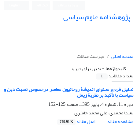
ورود به سامانه
ثبت نام
English
پژوهشنامه علوم سیاسی
صفحه اصلی
فهرست مقالات
کلیدواژه‌ها =
«دین برای دین»
تعداد مقالات:
1
تحلیل فرم و محتوای اندیشۀ روحانیون معاصر درخصوص نسبت دین و
سیاست با تأکید بر نظریۀ زیمل
دوره 11، شماره 4، پاییز 1395، صفحه
125-152
نعیما محمدی، علی محمد حاضری
اصل مقاله
مشاهده مقاله
749.91 K