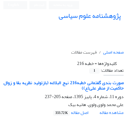
ورود به سامانه
ثبت نام
English
پژوهشنامه علوم سیاسی
صفحه اصلی
فهرست مقالات
کلیدواژه‌ها =
خطبه 216
تعداد مقالات:
1
صورت بندی گفتمانی خطبه216 نهج البلاغه (بازتولید نظریه بقا و زوال
حاکمیت از منظر علی(ع))
دوره 11، شماره 4، پاییز 1395، صفحه
205-237
علی محمد ولوی ولوی، هانیه بیک
اصل مقاله
مشاهده مقاله
333.72 K