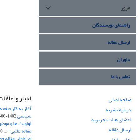
مرور
راهنمای نویسندگان
ارسال مقاله
داوران
تماس با ما
اخبار و اعلانات
صفحه اصلی
آغاز به کار صفحه
درباره نشریه
سیاسی
1402-06-22
اعضای هیات تحریریه
اولویت ها و موض
ارسال مقاله
مقاله علمی- ...
-03
فراخوان مقاله ف
تماس با ما