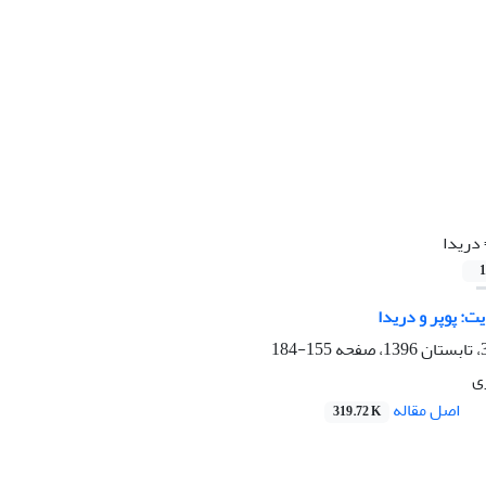
دریدا
1
ت: پوپر و دریدا
155-184
ی
اصل مقاله
319.72 K