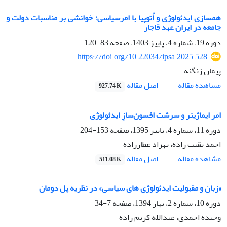
همسازی ایدئولوژی و اُتوپیا با امرسیاسی؛ خوانشی بر مناسبات دولت و
جامعه در ایران عهد قاجار
دوره 19، شماره 4، پاییز 1403، صفحه
83-120
https://doi.org/10.22034/ipsa.2025.528
پیمان زنگنه
اصل مقاله
مشاهده مقاله
927.74 K
امر ایماژینر و سرشت افسون‌سازِ ایدئولوژی
دوره 11، شماره 4، پاییز 1395، صفحه
153-204
احمد نقیب زاده، بهزاد عطارزاده
اصل مقاله
مشاهده مقاله
511.08 K
«زبان و مقبولیت ایدئولوژی های سیاسی» در نظریه پل دومان
دوره 10، شماره 2، بهار 1394، صفحه
7-34
وحیده احمدی، عبدالله کریم زاده