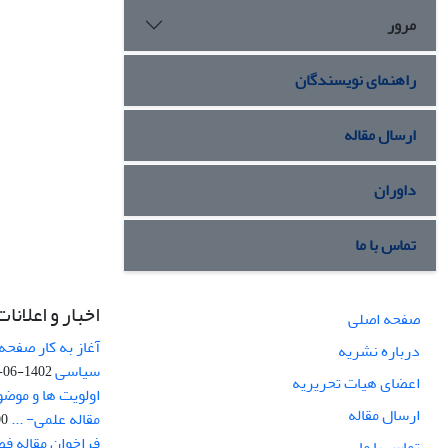
مرور
راهنمای نویسندگان
ارسال مقاله
داوران
تماس با ما
اخبار و اعلانات
صفحه اصلی
آغاز به کار صفحه
درباره نشریه
سیاسی
1402-06-22
اعضای هیات تحریریه
اولویت ها و موض
ارسال مقاله
مقاله علمی- ...
-03
فراخوان مقاله ف
تماس با ما