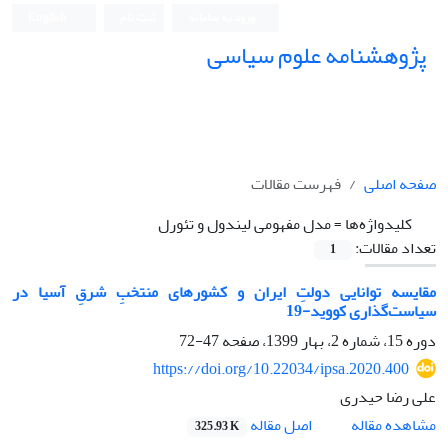
ورود به سامانه
ثبت نام
English
پژوهشنامه علوم سیاسی
صفحه اصلی
فهرست مقالات
کلیدواژه‌ها =
مدل مفهومی لیندول و تئورل
تعداد مقالات:
1
مقایسه توانایی دولتِ ایران و کشور‌های منتخبِ شرقِ آسیا در
سیاست‌گذاری کووید-19
دوره 15، شماره 2، بهار 1399، صفحه
47-72
https://doi.org/10.22034/ipsa.2020.400
علی رضا حیدری
اصل مقاله
مشاهده مقاله
325.93 K