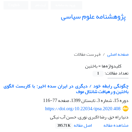
ورود به سامانه
ثبت نام
English
پژوهشنامه علوم سیاسی
صفحه اصلی
فهرست مقالات
کلیدواژه‌ها =
باختین
تعداد مقالات:
1
چگونگی رابطه خود / دیگری در ایران سده اخیر: با کاربست الگوی
باختین و رهیافت شانتال موف
دوره 15، شماره 3، تابستان 1399، صفحه
77-116
https://doi.org/10.22034/ipsa.2020.408
دنیا راه حق، رضا اکبری نوری، حسن آب نیکی
اصل مقاله
مشاهده مقاله
395.71 K