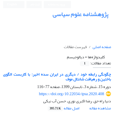
ورود به سامانه
ثبت نام
English
پژوهشنامه علوم سیاسی
صفحه اصلی
فهرست مقالات
کلیدواژه‌ها =
دیالوجیسم
تعداد مقالات:
1
چگونگی رابطه خود / دیگری در ایران سده اخیر: با کاربست الگوی
باختین و رهیافت شانتال موف
دوره 15، شماره 3، تابستان 1399، صفحه
77-116
https://doi.org/10.22034/ipsa.2020.408
دنیا راه حق، رضا اکبری نوری، حسن آب نیکی
اصل مقاله
مشاهده مقاله
395.71 K