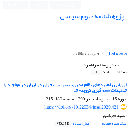
ورود به سامانه
ثبت نام
English
پژوهشنامه علوم سیاسی
صفحه اصلی
فهرست مقالات
کلیدواژه‌ها =
راهبرد
تعداد مقالات:
1
ارزیابی راهبردهای نظام مدیریت سیاسی بحران در ایران در مواجهه با
تهدیدات همه گیری کووید-19
دوره 15، شماره 4، پاییز 1399، صفحه
189-215
https://doi.org/10.22034/ipsa.2020.421
حمید سجادی
اصل مقاله
مشاهده مقاله
785.54 K