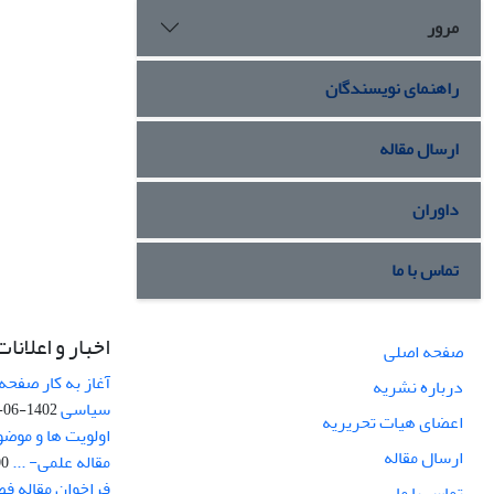
مرور
راهنمای نویسندگان
ارسال مقاله
داوران
تماس با ما
اخبار و اعلانات
صفحه اصلی
آغاز به کار صفحه
درباره نشریه
سیاسی
1402-06-22
اعضای هیات تحریریه
اولویت ها و موض
ارسال مقاله
مقاله علمی- ...
-03
فراخوان مقاله ف
تماس با ما