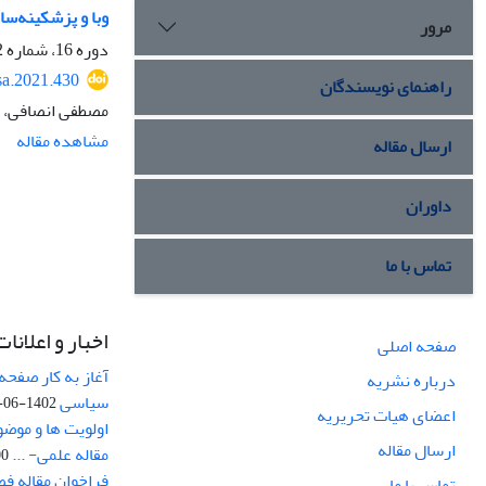
وبا و پزشکینه‌سا
مرور
دوره 16، شماره 2، بهار 1400، صفحه
sa.2021.430
راهنمای نویسندگان
مصطفی انصافی، 
مشاهده مقاله
ارسال مقاله
داوران
تماس با ما
اخبار و اعلانات
صفحه اصلی
آغاز به کار صفحه
درباره نشریه
سیاسی
1402-06-22
اعضای هیات تحریریه
اولویت ها و موض
ارسال مقاله
مقاله علمی- ...
-03
فراخوان مقاله ف
تماس با ما