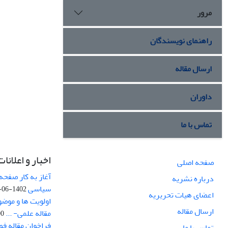
مرور
راهنمای نویسندگان
ارسال مقاله
داوران
تماس با ما
اخبار و اعلانات
صفحه اصلی
آغاز به کار صفحه
درباره نشریه
سیاسی
1402-06-22
اعضای هیات تحریریه
اولویت ها و موض
ارسال مقاله
مقاله علمی- ...
-03
فراخوان مقاله ف
تماس با ما