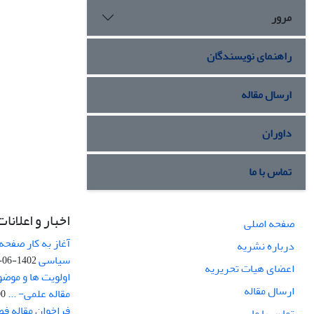
مرور
راهنمای نویسندگان
ارسال مقاله
داوران
تماس با ما
اخبار و اعلانات
صفحه اصلی
آغاز به کار صفحه
درباره نشریه
سیاسی
1402-06-22
اعضای هیات تحریریه
اولویت ها و موض
ارسال مقاله
مقاله علمی- ...
-03
فراخوان مقاله ف
تماس با ما