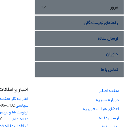
مرور
راهنمای نویسندگان
ارسال مقاله
داوران
تماس با ما
اخبار و اعلانات
صفحه اصلی
آغاز به کار صفحه
درباره نشریه
سیاسی
1402-06-22
اعضای هیات تحریریه
اولویت ها و موض
ارسال مقاله
مقاله علمی- ...
-03
فراخوان مقاله ف
تماس با ما