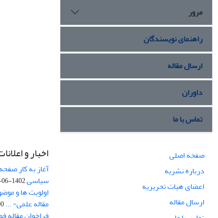
مرور
راهنمای نویسندگان
ارسال مقاله
داوران
تماس با ما
اخبار و اعلانات
صفحه اصلی
آغاز به کار صفحه
درباره نشریه
سیاسی
1402-06-22
اعضای هیات تحریریه
اولویت ها و موض
ارسال مقاله
مقاله علمی- ...
-03
فراخوان مقاله ف
تماس با ما