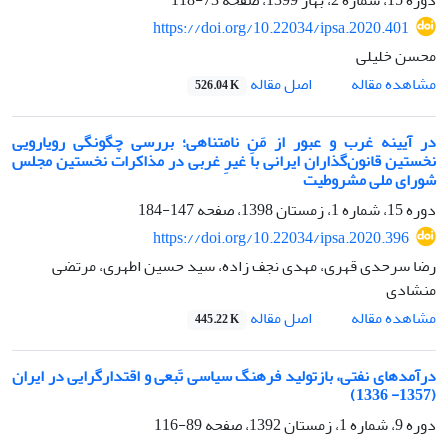
https://doi.org/10.22034/ipsa.2020.401
محسن خلیلی
اصل مقاله
مشاهده مقاله
526.04 K
در آیینه غرب و عبور از مَنِ نامتناهی؛ بررسی چگونگی رویارویی
نخستین قانون‌گذاران ایرانی با غیرِ غربی در مذاکرات نخستین مجلس
شورای ملی مشروطیت
دوره 15، شماره 1، زمستان 1398، صفحه
147-184
https://doi.org/10.22034/ipsa.2020.396
رضا سرحدی قهری، مهدی نجف زاده، سید حسین اطهری، مرتضی
منشادی
اصل مقاله
مشاهده مقاله
445.22 K
درآمدهای نفتی، بازتولید فرهنگ سیاسی تَبعی و اقتدارگرایی در ایران
(1357- 1336)
دوره 9، شماره 1، زمستان 1392، صفحه
89-116