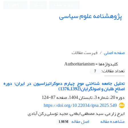
ورود به سامانه
ثبت نام
English
پژوهشنامه علوم سیاسی
صفحه اصلی
فهرست مقالات
کلیدواژه‌ها =
Authoritarianism
تعداد مقالات:
7
تحلیل جامعه شناختی موج چهارم دموکراتیزاسیون در ایران؛ دوره
اصلاح طلبان و اصولگرایان(1392ـ1376) ‏
دوره 20، شماره 3، تابستان 1404، صفحه
87-124
https://doi.org/10.22034/ipsa.2025.549
ایرج زارعی، سید مصطفی ابطحی، مجید توسلی رکن آبادی
اصل مقاله
مشاهده مقاله
1.98 M