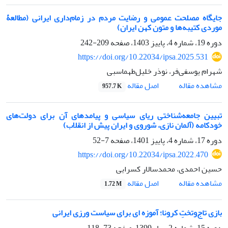
جایگاه مصلحت عمومی و رضایت مردم در زمام‌داری ایرانی (مطالعۀ
موردی کتیبه‌ها و متون کهن ایران)
دوره 19، شماره 4، پاییز 1403، صفحه
209-242
https://doi.org/10.22034/ipsa.2025.531
شهرام یوسفی‌فر، نوذر خلیل‌طهماسبی
اصل مقاله
مشاهده مقاله
957.7 K
تبیین جامعه‌شناختی ریای سیاسی و پیامدهای آن برای دولت‌های
خودکامه (آلمان نازی، شوروی و ایران پیش از انقلاب)
دوره 17، شماره 4، پاییز 1401، صفحه
7-52
https://doi.org/10.22034/ipsa.2022.470
حسین احمدی، محمدسالار کسرایی
اصل مقاله
مشاهده مقاله
1.72 M
بازی تاج‌وتختِ کرونا؛ آموزه ای برای سیاست ورزی ایرانی
دوره 15، شماره 2، بهار 1399، صفحه
73-118