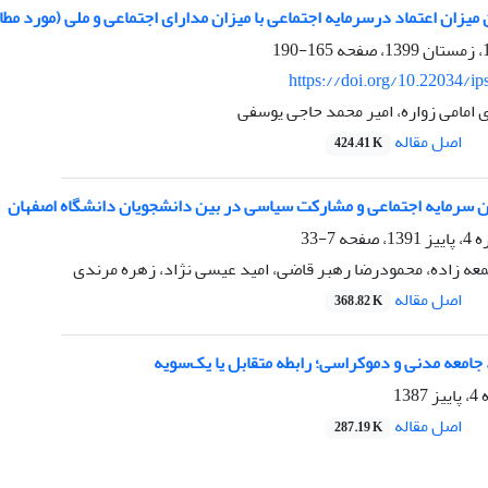
میزان اعتماد درسرمایه اجتماعی با میزان مدارای اجتماعی و ملی (مورد مط
165-190
https://doi.org/10.22034/ip
امامی زواره، امیر محمد حاجی یوسفی
اصل مقاله
424.41 K
ن سرمایه اجتماعی و مشارکت سیاسی در بین دانشجویان دانشگاه اصفهان
صفحه
7-33
معه زاده، محمودرضا رهبر قاضی، امید عیسی نژاد، زهره مرندی
اصل مقاله
368.82 K
 جامعه مدنی و دموکراسی؛ رابطه متقابل یا یک‌سویه
13
اصل مقاله
287.19 K