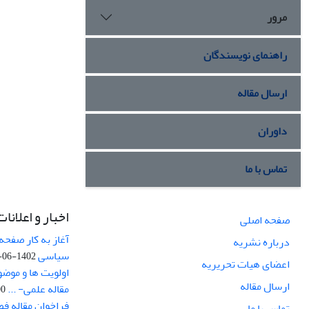
مرور
راهنمای نویسندگان
ارسال مقاله
داوران
تماس با ما
اخبار و اعلانات
صفحه اصلی
آغاز به کار صفحه
درباره نشریه
سیاسی
1402-06-22
اعضای هیات تحریریه
اولویت ها و موض
ارسال مقاله
مقاله علمی- ...
-03
فراخوان مقاله ف
تماس با ما