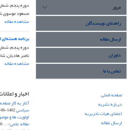
دوره پنجم، شماره 3، تابستان 9
مرور
مسعود موسوی ش
مشاهده مقاله
راهنمای نویسندگان
برنامه هسته‌ای ای
ارسال مقاله
دوره پنجم، شماره 3، تابستان 9
داوران
ناصر هادیان، شا
مشاهده مقاله
تماس با ما
اخبار و اعلانات
صفحه اصلی
آغاز به کار صفحه
درباره نشریه
سیاسی
1402-06-22
اعضای هیات تحریریه
اولویت ها و موض
ارسال مقاله
مقاله علمی- ...
-03