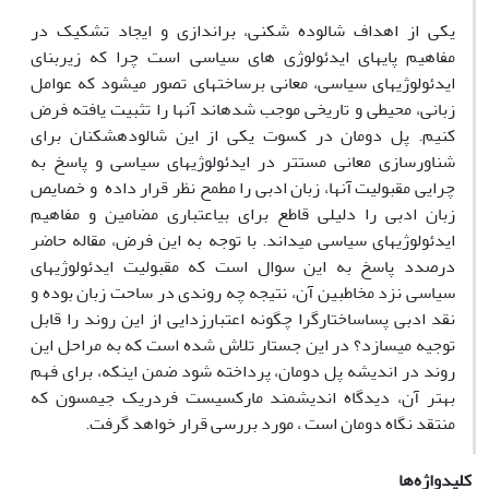
یکی از اهداف شالوده شکنی، براندازی و ایجاد تشکیک در
مفاهیم پایه‏ای ایدئولوژی های سیاسی است چرا که زیربنای
ایدئولوژیهای سیاسی، معانی برساخته‏ای تصور می‏شود که عوامل
زبانی، محیطی و تاریخی موجب شده‏اند آنها را تثبیت یافته فرض
کنیم. پل دومان در کسوت یکی از این شالوده‏شکنان برای
شناورسازی معانی مستتر در ایدئولوژیهای سیاسی و پاسخ به
چرایی مقبولیت آنها، زبان ادبی را مطمح نظر قرار داده و خصایص
زبان ادبی را دلیلی قاطع برای بی‏اعتباری مضامین و مفاهیم
ایدئولوژی‏های سیاسی می‏داند. با توجه به این فرض، مقاله حاضر
درصدد پاسخ به این سوال است که مقبولیت ایدئولوژی‏های
سیاسی نزد مخاطبین آن، نتیجه چه روندی در ساحت زبان بوده و
نقد ادبی پساساختارگرا چگونه اعتبارزدایی از این روند را قابل
توجیه می‏سازد؟ در این جستار تلاش شده است که به مراحل این
روند در اندیشه پل دومان، پرداخته شود ضمن اینکه، برای فهم
بهتر آن، دیدگاه اندیشمند مارکسیست فردریک جیمسون که
منتقد نگاه دومان است ، مورد بررسی قرار خواهد گرفت.
کلیدواژه‌ها