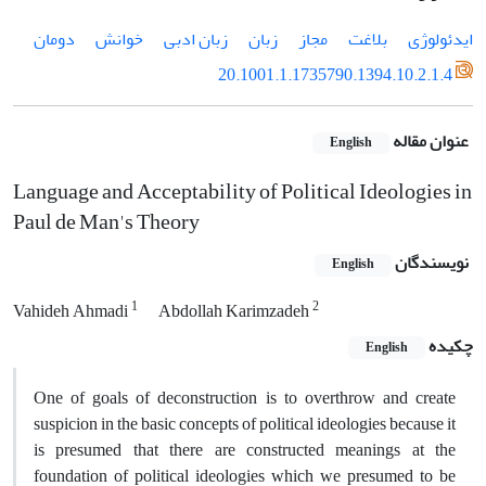
ایدئولوژی
بلاغت
مجاز
زبان
زبان ادبی
خوانش
دومان
20.1001.1.1735790.1394.10.2.1.4
عنوان مقاله
English
Language and Acceptability of Political Ideologies in
Paul de Man's Theory
نویسندگان
English
1
2
Vahideh Ahmadi
Abdollah Karimzadeh
چکیده
English
One of goals of deconstruction is to overthrow and create
suspicion in the basic concepts of political ideologies because it
is presumed that there are constructed meanings at the
foundation of political ideologies which we presumed to be