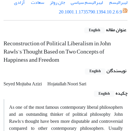
لیبرالیسم
‌ لیبرالیسم سیاسی
جان رولز
سعادت
‌ آزادی
20.1001.1.1735790.1394.10.2.6.9
عنوان مقاله
English
Reconstruction of Political Liberalism in John
Rawls's Thought Based on Two Concepts of
Happiness and Freedom
نویسندگان
English
Seyed Mojtaba Azizi
Hojatallah Noori Sari
چکیده
English
As one of the most famous contemporary liberal philosophers
and an outstanding thinker of political philosophy, John
Rawls's thought have been more disputable and controversial
compared to other contemporary philosophers. Usually