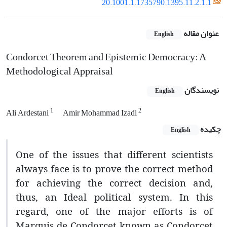
20.1001.1.1735790.1395.11.2.1.1
عنوان مقاله
English
Condorcet Theorem and Epistemic Democracy: A
Methodological Appraisal
نویسندگان
English
1
2
Ali Ardestani
Amir Mohammad Izadi
چکیده
English
One of the issues that different scientists
always face is to prove the correct method
for achieving the correct decision and,
thus, an Ideal political system. In this
regard, one of the major efforts is of
Marquis de Condorcet known as Condorcet