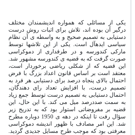
یکی از مسائلی که همواره اندیشمندان مختلف
درگیر آن بوده ­اند، تلاش برای اثبات روش درست
دستیابی به تصمیم صحیح و به واسطه ­ی آن نظام
سیاسی ایده
آل است. یکی از این تلاش
ها توسط
مارکی کندورسه و در طرفداری از دموکراسی
صورت گرفت که به قضیه­ ی کندورسه مشهور شد.
این قضیه که از شکلی ریاضی برخوردار است،
معتقد است بر اساس قانون اعداد بزرگ با فرض
احتمال بالای پنجاه درصد برای دستیابی هر فرد به
تصمیم درست، با افزایش تعداد رای
دهندگان،
احتمال دستیابی به تصمیم درست توسط جمع زیاد
به سمت صددرصد میل می
کند. با این حال، این
قضیه بر مفروضاتی استوار بود که به تدریج زیر
سؤال رفت تا اینکه در دهه­ ی 1950 دوباره مطرح
شد. این امر مصادف با ظهور اندیشه دموکراسی
معرفتی بود که موجب طرح مسایل جدیدی گردید.