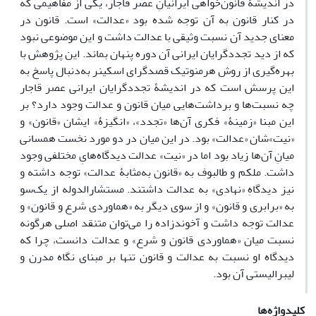
در اندیشۀ قانون‌خواهی ایرانیانِ عصر قاجار، یکی از مفاهیمی که
در کنار قانون به آن توجه شده بود «عدالت» است. قانون در
معنای جدید آن نسبت وثیقی با عدالت داشت و این موضوعی نبود
که از دید تجددگرایان ایرانی آن دوره پنهان بماند. این پژوهش با
بهره‌گیری از روش هرمنوتیک قصدگرای اسکینر به‌دنبال پاسخ به
این پرسش است که در اندیشۀ تجددگرایان ایرانی عصر قاجار
چه نسبت‌ها و برداشت‌هایی میان قانون و عدالت وجود دارد؟ بر
این مبنا «زمینۀ» فکری آن‌ها «تجدد»، «انگیزۀ» ایشان «قانون» و
«نیت»‌شان «عدالت» بود. در این میان در دو مورد نخست همسانی
میانِ آن‌ها زیاد بود اما در «نیت» عدالت دیدگاه‌هایِ مختلفی وجود
داشت. ملکم و طالبوف به «قانون به‌مثابۀ عدالت» توجه داشته و
نیز دیدگاهِ «نهادی» به عدالت داشتند. مستشارالدوله از یک‌سو
به «برابری و قانون» و از سوی دیگر به «هماوردی شرع و قانون» و
عدالت توجه داشت و آخوندزاده را می‌توان متنقد اصلی هرگونه
نسبت میان «هماوردی قانون و شرع» و عدالت دانست، چرا که
دیدگاه او نسبت به عدالت و قانون تنها بر مبنای نگاه مدرن و
لیبرالیستی آن بود.
کلیدواژه‌ها