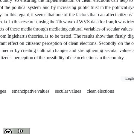
untry, so ensuring the implementation of clean elections can help to
of the political system, and by increasing public trust in the political s
y. In this regard, it seems that one of the factors that can affect citizens
media. In this research, using the 7th wave of WVS data for Iran, it was tri
ects of these media through mediating cultural variables of secular values 
m Inglehart's theories. is, to be tested. The results show that, firstly, di
cant effect on citizens' perception of clean elections. Secondly, on the o
tal media, by creating cultural changes and strengthening secular values a
izens' perception of the possibility of clean elections in the country.
Engli
nges
emancipative values
secular values
clean elections