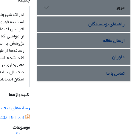
چکیده
مرور
ادراک شهروندا
است به طوری ک
راهنمای نویسندگان
افزایش اعتما
از عواملی که 
ارسال مقاله
رسانه‌ها از ط
داوران
اخذ شده است،
معنی‌داری بر 
دیجیتال با ای
تماس با ما
امکان انتخابا
کلیدواژه‌ها
رسانه‌های دیجیت
402.19.1.3.3
موضوعات