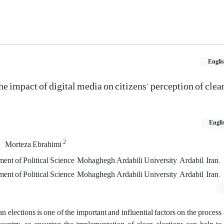
Engli
he impact of digital media on citizens' perception of clean
Engli
2
Morteza Ebrahimi
ent of Political Science, Mohaghegh Ardabili University, Ardabil, Iran.
ent of Political Science, Mohaghegh Ardabili University, Ardabil, Iran.
an elections is one of the important and influential factors on the proces