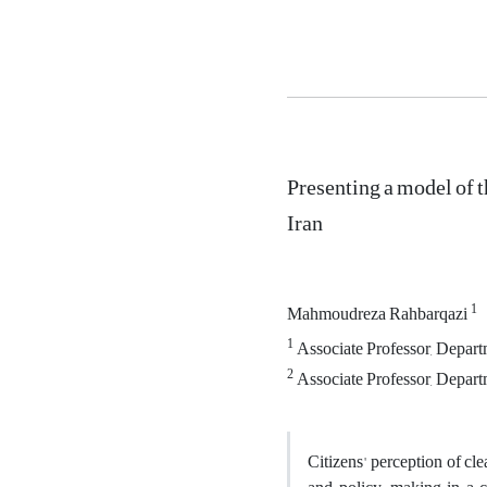
Presenting a model of t
Iran
1
Mahmoudreza Rahbarqazi
1
Associate Professor, Departm
2
Associate Professor, Departm
Citizens' perception of cle