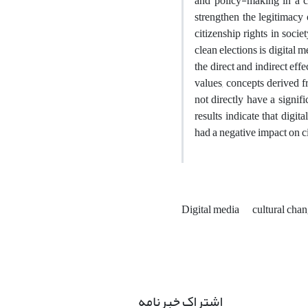
and policy-making in a co
strengthen the legitimacy 
citizenship rights in societ
clean elections is digital 
the direct and indirect eff
values, concepts derived fro
not directly have a signifi
results indicate that digi
had a negative impact on cit
Digital media
cultural cha
اشتراک خبرنامه