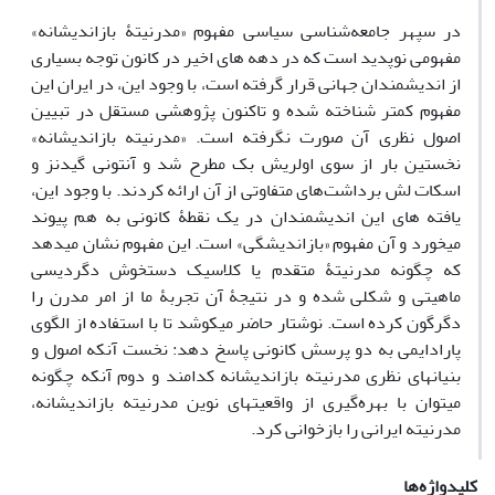
در سپهر جامعه‌شناسی سیاسی مفهوم «مدرنیتۀ بازاندیشانه»
مفهومی نوپدید است که در دهه های اخیر در کانون توجه بسیاری
از اندیشمندان جهانی قرار گرفته است، با وجود این، در ایران این
مفهوم کمتر شناخته شده و تاکنون پژوهشی مستقل در تبیین
اصول نظری آن صورت نگرفته است. «مدرنیته بازاندیشانه»
نخستین بار از سوی اولریش بک مطرح شد و آنتونی گیدنز و
اسکات لش برداشت‌های متفاوتی از آن ارائه کردند. با وجود این،
یافته های این اندیشمندان در یک نقطۀ کانونی به هم پیوند
میخورد و آن مفهوم «بازاندیشگی» است. این مفهوم نشان میدهد
که چگونه مدرنیتۀ متقدم یا کلاسیک دستخوش دگردیسی
ماهیتی و شکلی شده و در نتیجۀ آن تجربۀ ما از امر مدرن را
دگرگون کرده است. نوشتار حاضر میکوشد تا با استفاده از الگوی
پارادایمی به دو پرسش کانونی پاسخ دهد: نخست آنکه اصول و
بنیانهای نظری مدرنیته بازاندیشانه کدامند و دوم آنکه چگونه
میتوان با بهره‌گیری از واقعیتهای نوین مدرنیته بازاندیشانه،
مدرنیته ایرانی را بازخوانی کرد.
کلیدواژه‌ها