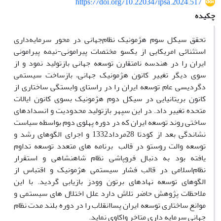
https://doi.org/10.22034/ipsa.2024.517
چکیده
تحقق سیکل سوم هژمونیک نظام‌جهانی در محور سرمایه‌داری
استثنائی امریکایی از یکسو مختصات پیرامونی-نیمه پیرامونی
ایران را در هندسه نامتقارن توسعه جهانی بازتولید نمود و از
سوی دیگر تغییر کانون هژمونیک جهانی، بازساخت سیستمی
دگردیسی عام توسعه ایران را در راستای وابستگی ساختاری از
کانون بریتانیایی در سیکل دوم هژمونیک بسوی کانون ایالات
متحده تغییر داد. در این سپهر بازتولید محدودیت و انسدادهای
ساختی روند توسعه ایران که در دوره پهلوی دوم بواسطه سیاست
نشاندگی بعد از کودتا 28مرداد1332 و اجرای الگوهای رشد و
توسعه والت روستو در قالب برنامه های متعدد توسعه تداوم
یافته بود به دنبال فروپاشی نظام شاهنشاهی و استقرار
نظام‌اسلامی در قالب فشار سیستمی هژمونیک و اقتباس از
الگوهای توسعه نهادهای برتون وودز بازیابی گردید. با این
ملاحظات پژوهش حاضر تلاش دارد علل اختلال های سیستمی و
موانع ساختاری توسعه ایران پساانقلاب را در دوره بلند مدت نظام
جهانی سرمایه داری متاخر واکاوی نماید.