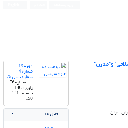
ورود به سامانه
ثبت نام
English
اسلامی" و"مدرن"
دوره 19،
شماره 4 -
شماره پیاپی 76
شماره 76
پاییز 1403
صفحه
121-
150
ن، ایران.
فایل ها