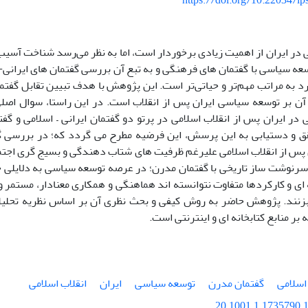
https://doi.org/10.22034/ip
ر ایران از اهمیت زیادی برخوردار است، اما به نظر می‌رسد شناخت آسیب‌ه
ه سیاسی با گفتمان های فرهنگی و به تبع آن بررسی گفتمان های ایرانی- 
 به مراتب مهم‌تر و حیاتی‌تر است. این پژوهش با هدف تبیین تقابل گفتما
 آن بر توسعه سیاسی ایران پس از انقلاب است. در این راستا، سوال اص
در ایران پس از انقلاب اسلامی در پرتو دو گفتمان ایرانی – اسلامی و گ
 و دستیابی به این پرسش، این فرضیه مطرح می گردد که؛ در بررسی گف
ن پس از انقلاب اسلامی علیرغم ظرفیت های شتاب دهندگی و بسیج گری اجتم
رنوشت ساز تاریخی با گفتمان مدرن؛ در عرصه توسعه سیاسی به دلایلی چون
ای و کارکردها متفاوت نتوانسته اند هماهنگی و همکاری معنادار، مستمر و
نند. پژوهش حاضر به روش کیفی و بحث نظری آن بر اساس نظریه تحلیل
ه بر منابع کتابخانه ای و اینترنتی است.
اسلامی
گفتمان مدرن
توسعه سیاسی
ایران
انقلاب اسلامی
20.1001.1.1735790.1