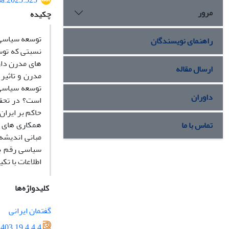
sa.2025.525
مرور
چکیده
توسعه سیاسی د
راهنمای نویسندگان
نسبتی که توسع
های مدرن دارد
ارسال مقاله
مدرن و تاثیر
توسعه سیاسی 
داوران
است؟ در تحقق
حاکم بر ایرا
همکاری های س
تماس با ما
مبانی اندیشه 
سیاسی رقم بز
اطلاعات با تکی
کلیدواژه‌ها
گفتمان ایرانی
403.19.4.4.4