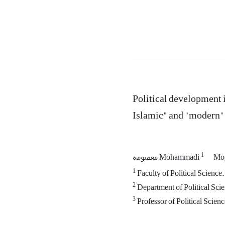
Political development in
Islamic" and "modern" 
1
Moj
معصومه Mohammadi
1
Faculty of Political Science
2
Department of Political Scie
3
Professor of Political Scienc