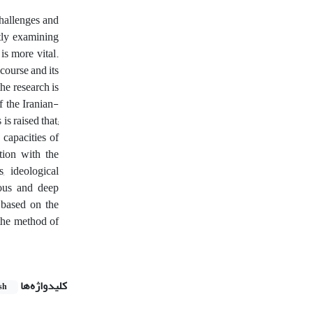
challenges and
ntly examining
is more vital.
course and its
the research is
f the Iranian-
s raised that;
 capacities of
ation with the
, ideological
uous and deep
 based on the
 the method of
کلیدواژه‌ها
sh