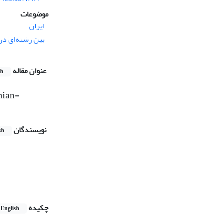
موضوعات
ایران
بین رشته‌ای د
عنوان مقاله
sh
anian-
نویسندگان
sh
چکیده
English