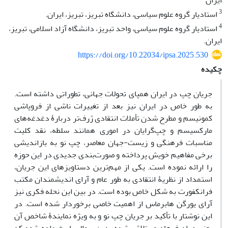
ایران
3
استادیار گروه علوم سیاسی، دانشگاه تبریز، تبریز، ایران.
4
استادیار گروه علوم سیاسی، واحد تبریز، دانشگاه آزاد اسلامی، تبریز،
ایران.
https://doi.org/10.22034/ipsa.2025.530
چکیده
جریان چپ در ایران همپای تحولات جهانی، تطوراتی داشته است.
به طور خاص در ایران نیز بعد از تغییرات ناشی از فروپاشی
کمونیسم و مطرح شدن تأملات انتقادی ژرف‌تر دربارۀ دغدغه‌های
مارکسیسم و چپ‌گرایان در اموری همانند سلطه، نقد کلیت
مناسبات فرهنگی و زیست‌-جهان معاصر، چپ نو به بازاندیشی
برخی مفاهیم خویش پرداخته و صورت‌بندی جدیدی در این حوزه
را ارائه نموده است. یکی از مهم‌ترین دستاویزهای این جریان،
استمداد از نظریۀ انتقادی به طور عام و آرای اندیشمندان مکتب
فرانکفورت به شکل خاص بوده است. در بین این نحله فکری نیز
آرای یورگن هابرماس از اهمیت خاصی برخوردار شده است. در
این نوشتار با تأکید بر جریان چپ نو و به ویژه نمایندۀ شاخص آن