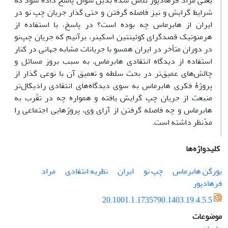
یعنی مراد فرهادپور تلاش شده بدین سوال پاسخ داده شود که
شرایط گرایش و نیز فاصله گرفتن و حتی گذار جریان چپ ‌نو در
ایران از هابرماس چه بوده است؟ در پاسخ، با استفاده از
هرمنوتیک قصدگرای کوئینتین اسکینر، برآنیم که جریان چپ‌نو
در دوران متأخر در ایران همسو با جریانات مشابه جهانی در کنار
استفاده از دیدگاه انتقادی هابرماس، به سبب بروز مسائل و
چالش‌های عمیق‌تر در بحث سلطه و تعمیق آن با نوعی گذار از
پروژۀ فکری هابرماس به سوی دیدگاه‌های انتقادی رادیکال‌تر
منبعث از جریان چپ گرایش یافته و همواره چه در تقّرب به
هابرماس و چه فاصله گرفتن از آرای وی، پروژهایی اجتماعی را
مدّنظر داشته است.
کلیدواژه‌ها
یورگن هابرماس
چپ نو
ایران
نظریه انتقادی
مراد
فرهادپور
20.1001.1.1735790.1403.19.4.5.5
موضوعات