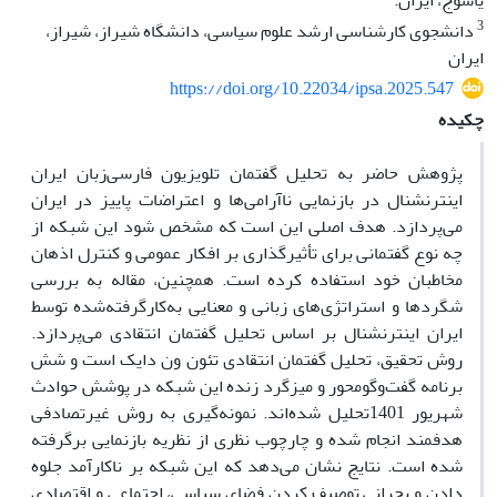
یاسوج، ایران.
3
دانشجوی کارشناسی ارشد علوم سیاسی، دانشگاه شیراز، شیراز،
ایران
https://doi.org/10.22034/ipsa.2025.547
چکیده
پژوهش حاضر به تحلیل گفتمان تلویزیون فارسی‌زبان ایران
اینترنشنال در بازنمایی ناآرامی‌ها و اعتراضات پاییز در ایران
می‌پردازد. هدف اصلی این است که مشخص شود این شبکه از
چه نوع گفتمانی برای تأثیرگذاری بر افکار عمومی و کنترل اذهان
مخاطبان خود استفاده کرده است. همچنین، مقاله به بررسی
شگردها و استراتژی‌های زبانی و معنایی به‌کارگرفته‌شده توسط
ایران اینترنشنال بر اساس تحلیل گفتمان انتقادی می‌پردازد.
روش تحقیق، تحلیل گفتمان انتقادی تئون ون دایک است و شش
برنامه گفت‌وگومحور و میزگرد زنده این شبکه در پوشش حوادث
شهریور 1401تحلیل شده‌اند. نمونه‌گیری به روش غیرتصادفی
هدفمند انجام شده و چارچوب نظری از نظریه بازنمایی برگرفته
شده است. نتایج نشان می‌دهد که این شبکه بر ناکارآمد جلوه
دادن و بحرانی توصیف کردن فضای سیاسی، اجتماعی و اقتصادی