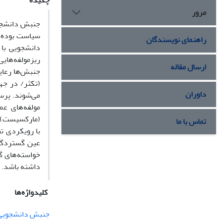
چکیده
مرور
جنبش دانشجوی
سیاست بوده و
راهنمای نویسندگان
دانشجویی با 
ریزمولفه‌های
ارسال مقاله
جنبش‌ها رعای
(تکثر/ در جه
داوران
مولفه‌های ع
(مارکسیست)، 
تماس با ما
با رویکردی ت
عین گستردگی 
خواسته‌های گ
داشته باشد.
کلیدواژه‌ها
جنبش دانشجویی