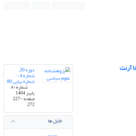
ورود به سامانه
ثبت نام
English
دوره 20،
شماره 4 -
شماره پیاپی 80
شماره ۸۰
پاییز 1404
صفحه
227-
272
فایل ها