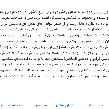
ی ایران همواره به عنوان بخش مهمی از تاریخ کشور، در دو دوره‌ی پهلو
 پدیده‌ای معطوف به کنشگری است که قصد برساختن و اصلاحات دارد. 
توجه به نظریه هانا آرنت و از منظر مولفه های عمل مورد تحلیل قرار
ی است که آرنت برای یک باهماد سیاسی آزاد و انسانی چینش کرده و میب
ت شود تا به شکلی واقعی، سیاست محقق گردد. سخن گفتن، دیدن/ دیده‌
ان بودن)، تحقق خود واقعی، حضور در حیطه عمومی، پرهیز از تعصب دی
می‌شوند. پرسش اصلی این اس
مل آرنتی برخوردار بوده‌اند؟ در پاسخ به این پرسش سه قسم جنبش 
ملی گرایی و مذهبی (اسلامی) مشخص شد. با توجه به اندیشه‌ی سیاسی 
طبیقی مورد تحلیل قرار گرفت. بررسی های بیشتر نشان داد هر کدام از
نیروهای اجتماعی و بسیج عمومی در دوره‌های مختلف القا کننده مفهوم
روهی و ایدئولوژیک را مطرح کرد تا کنش به معنای آرنتی کلمه که ظرفیت پ
هانا آرنت
عمل
ایران معاصر
عرصه عمومی
مطالعه تطبیقی ـ تح