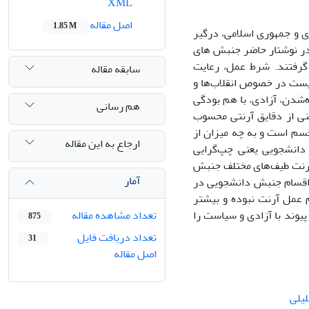
XML
اصل مقاله
1.85 M
ی و جمهوری اسلامی، درگیر
در نوشتار حاضر جنبش های
 گرفتند. شرط عمل، رعایت
سابقه مقاله
ایست در خصوص انقلاب‌ها و
شدن، آزادی، با هم بودگی
هم رسانی
نی از دقایق آرنتی محسوب
ت جنبش دانشجویی ایران تا پیش از انقلاب 57 بر چند قسم است و به چه میزان از
ارجاع به این مقاله
دانشجویی یعنی چپ‌گرایی
آرنت طیف‌های مختلف جنبش
آمار
 اقسام جنبش دانشجویی در
 عمل آرنت نبوده و بیشتر
یوند با آزادی و سیاست را
تعداد مشاهده مقاله
875
تعداد دریافت فایل
31
اصل مقاله
لیلی