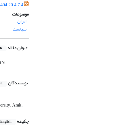
404.20.4.7.4
موضوعات
ایران
سیاست
عنوان مقاله
sh
t's
نویسندگان
sh
ersity، Arak.
چکیده
English