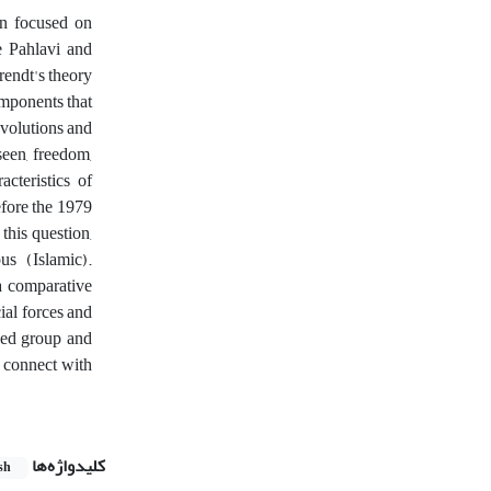
on focused on
e Pahlavi and
rendt's theory
omponents that
evolutions and
seen, freedom,
acteristics of
efore the 1979
this question,
us (Islamic).
a comparative
ial forces and
ised group and
o connect with
کلیدواژه‌ها
sh